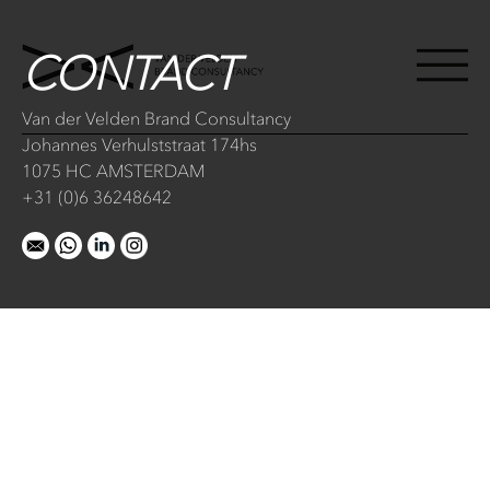
CONTACT
Van der Velden Brand Consultancy
Johannes Verhulststraat 174hs
1075 HC AMSTERDAM
+31 (0)6 36248642
een
een
naar
naar
e-
Whatsapp
LinkedIn
Instagram
mail